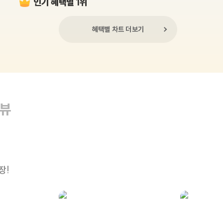
인기 혜택별 1위
혜택별 차트 더보기
리뷰
장!