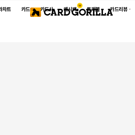
라차트
카드
카드사
캐시백
트래블
카드리뷰