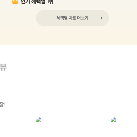
인기 혜택별 1위
혜택별 차트 더보기
리뷰
장!