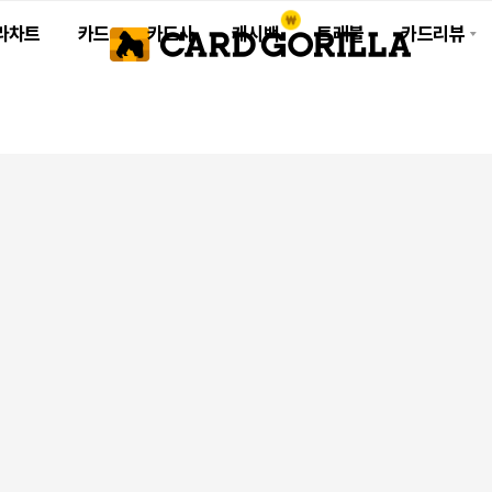
라차트
카드
카드사
캐시백
트래블
카드리뷰