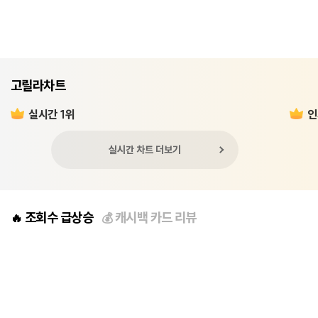
고릴라차트
실시간 1위
인
실시간 차트 더보기
조회수 급상승
캐시백 카드 리뷰
🔥
💰