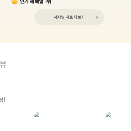
인기 혜택별 1위
혜택별 차트 더보기
리뷰
장!