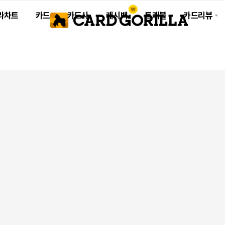
라차트
카드
카드사
캐시백
트래블
카드리뷰