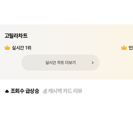
고릴라차트
실시간 1위
인
실시간 차트 더보기
조회수 급상승
캐시백 카드 리뷰
🔥
💰