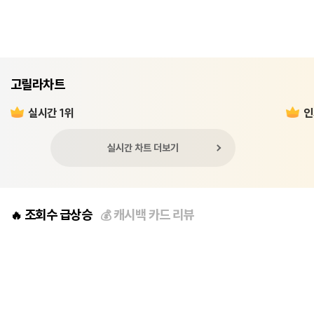
고릴라차트
실시간 1위
인
실시간 차트 더보기
조회수 급상승
캐시백 카드 리뷰
🔥
💰