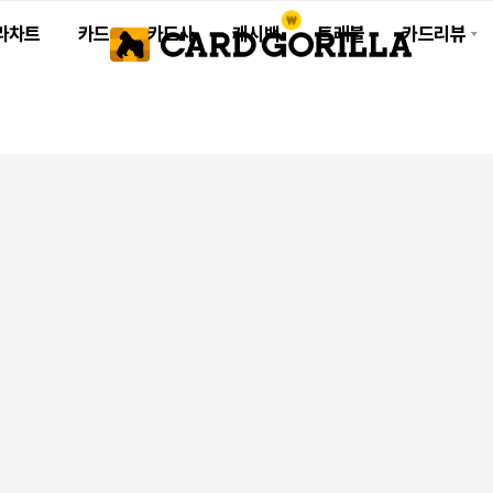
라차트
카드
카드사
캐시백
트래블
카드리뷰