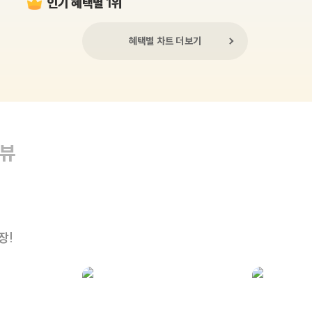
인기 혜택별 1위
혜택별 차트 더보기
리뷰
장!