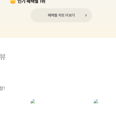
인기 혜택별 1위
혜택별 차트 더보기
리뷰
장!