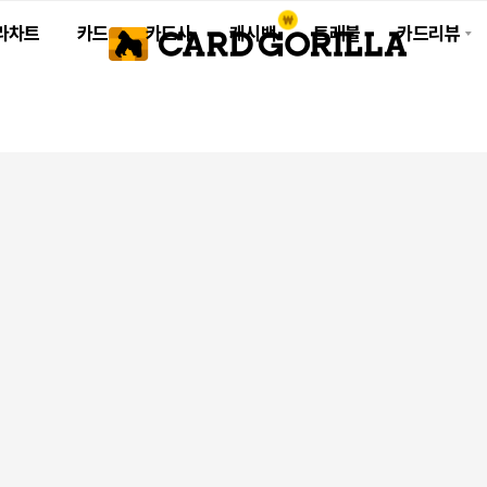
라차트
카드
카드사
캐시백
트래블
카드리뷰