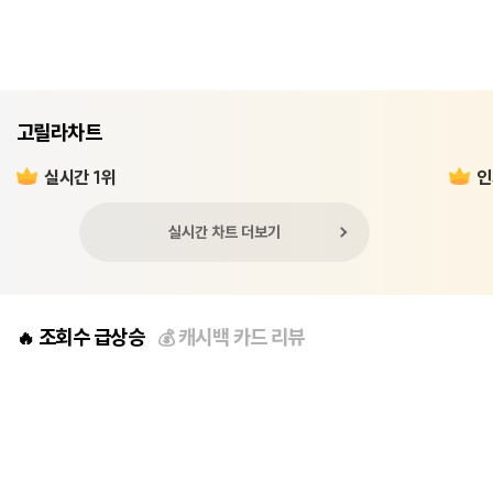
고릴라차트
실시간 1위
인
실시간 차트 더보기
조회수 급상승
캐시백 카드 리뷰
🔥
💰