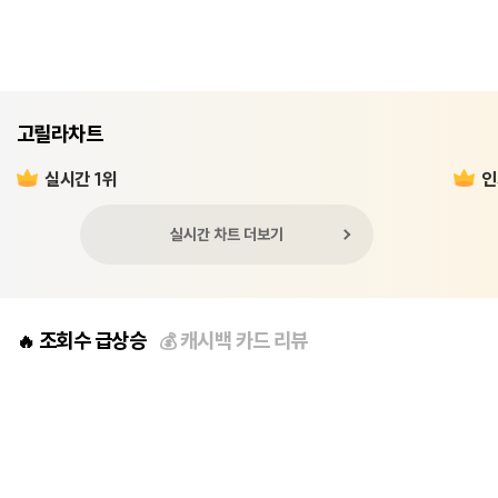
고릴라차트
실시간 1위
인
실시간 차트 더보기
조회수 급상승
캐시백 카드 리뷰
🔥
💰