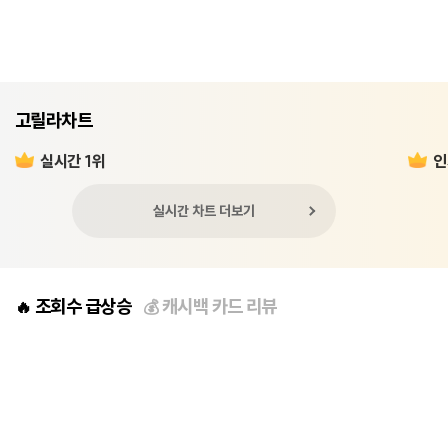
고릴라차트
실시간 1위
인
실시간 차트 더보기
조회수 급상승
캐시백 카드 리뷰
🔥
💰