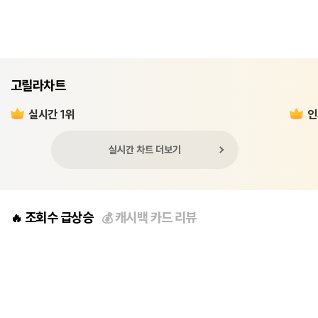
고릴라차트
실시간 1위
인
실시간 차트 더보기
조회수 급상승
캐시백 카드 리뷰
🔥
💰