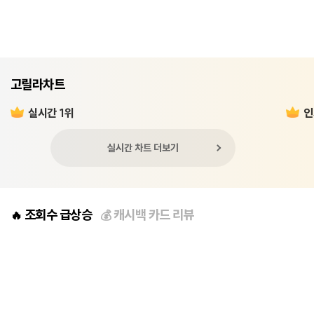
고릴라차트
실시간 1위
인
실시간 차트 더보기
조회수 급상승
캐시백 카드 리뷰
🔥
💰