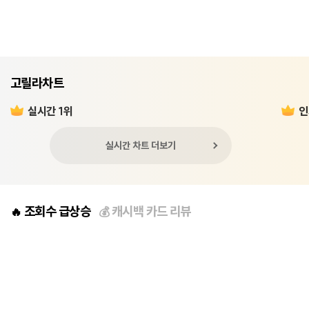
고릴라차트
실시간 1위
인
실시간 차트 더보기
조회수 급상승
캐시백 카드 리뷰
🔥
💰