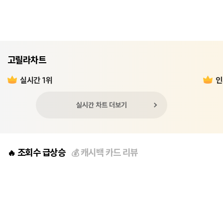
고릴라차트
실시간 1위
인
실시간 차트 더보기
조회수 급상승
캐시백 카드 리뷰
🔥
💰