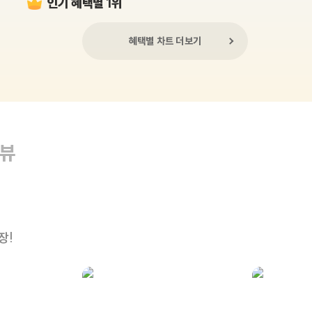
인기 혜택별 1위
혜택별 차트 더보기
리뷰
장!