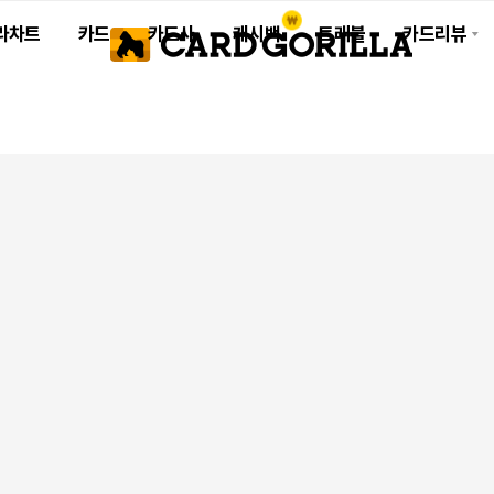
라차트
카드
카드사
캐시백
트래블
카드리뷰