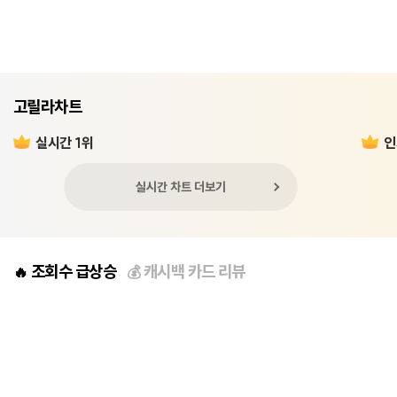
고릴라차트
실시간 1위
인
실시간 차트 더보기
조회수 급상승
캐시백 카드 리뷰
🔥
💰