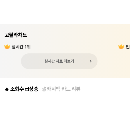
고릴라차트
실시간 1위
인
실시간 차트 더보기
조회수 급상승
캐시백 카드 리뷰
🔥
💰