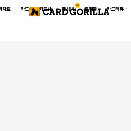
라차트
카드
카드사
캐시백
트래블
카드리뷰