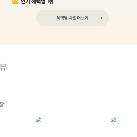
인기 혜택별 1위
혜택별 차트 더보기
리뷰
장!