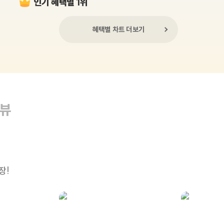
인기 혜택별 1위
혜택별 차트 더보기
리뷰
장!