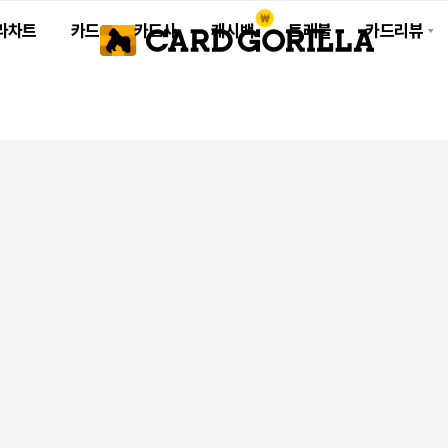
라차트
카드
카드사
캐시백
트래블
카드리뷰