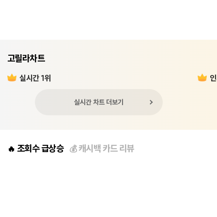
고릴라차트
실시간 1위
인
실시간 차트 더보기
조회수 급상승
캐시백 카드 리뷰
🔥
💰