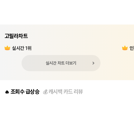
고릴라차트
실시간 1위
인
실시간 차트 더보기
조회수 급상승
캐시백 카드 리뷰
🔥
💰