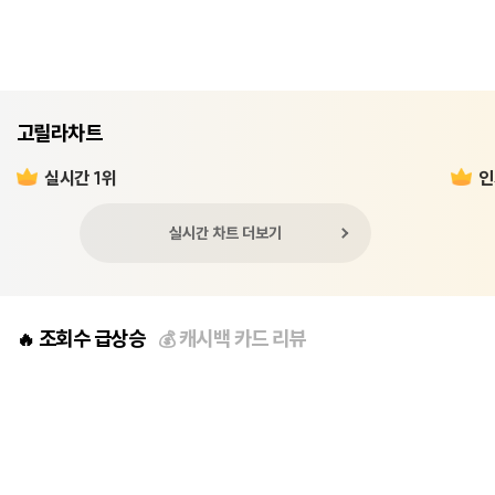
고릴라차트
실시간 1위
인
실시간 차트 더보기
조회수 급상승
캐시백 카드 리뷰
🔥
💰