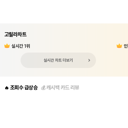
고릴라차트
실시간 1위
인
실시간 차트 더보기
조회수 급상승
캐시백 카드 리뷰
🔥
💰