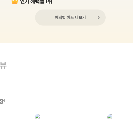
인기 혜택별 1위
혜택별 차트 더보기
리뷰
장!