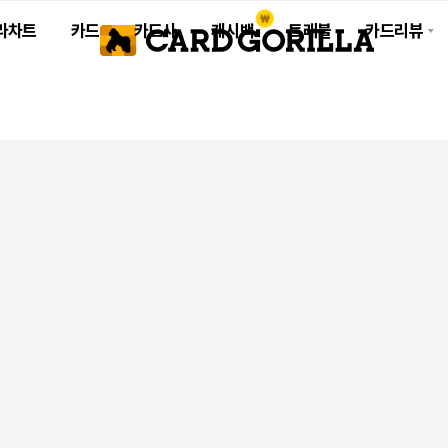
라차트
카드
카드사
캐시백
트래블
카드리뷰