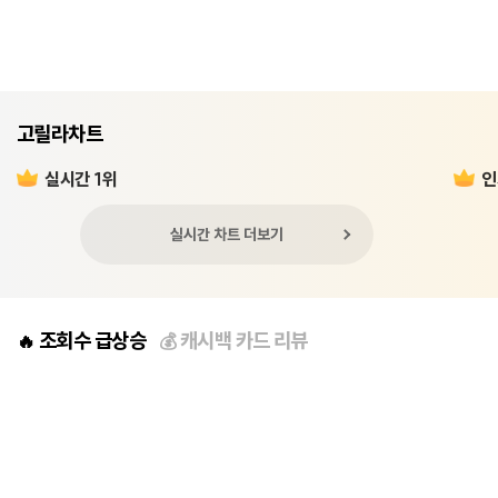
고릴라차트
실시간 1위
인
실시간 차트 더보기
조회수 급상승
캐시백 카드 리뷰
🔥
💰