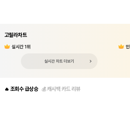
고릴라차트
실시간 1위
인
실시간 차트 더보기
조회수 급상승
캐시백 카드 리뷰
🔥
💰