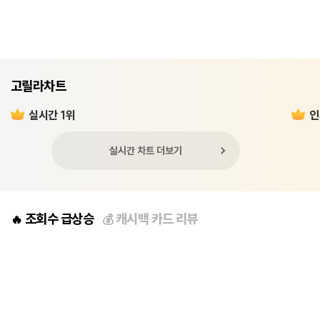
고릴라차트
실시간 1위
인
실시간 차트 더보기
조회수 급상승
캐시백 카드 리뷰
🔥
💰