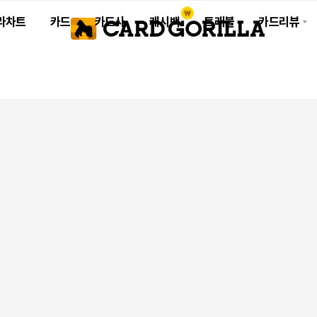
라차트
카드
카드사
캐시백
트래블
카드리뷰