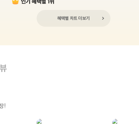
인기 혜택별 1위
혜택별 차트 더보기
리뷰
장!