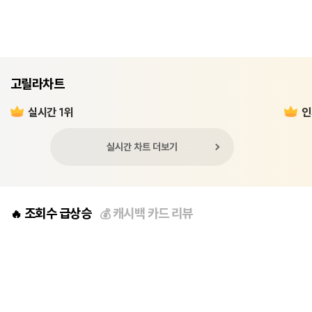
고릴라차트
실시간 1위
인
실시간 차트 더보기
조회수 급상승
캐시백 카드 리뷰
🔥
💰