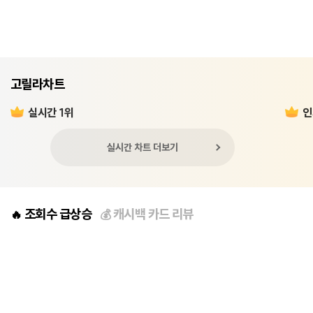
고릴라차트
실시간 1위
인
실시간 차트 더보기
조회수 급상승
캐시백 카드 리뷰
🔥
💰