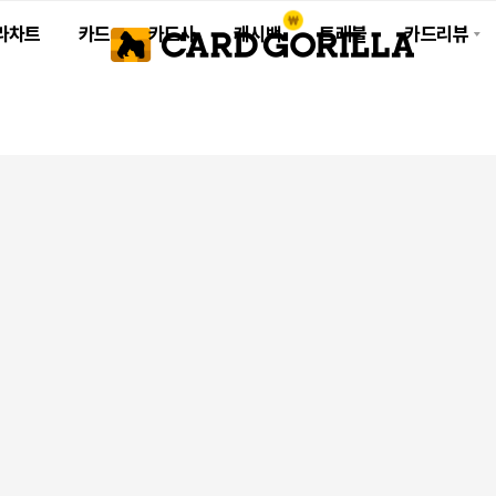
라차트
카드
카드사
캐시백
트래블
카드리뷰