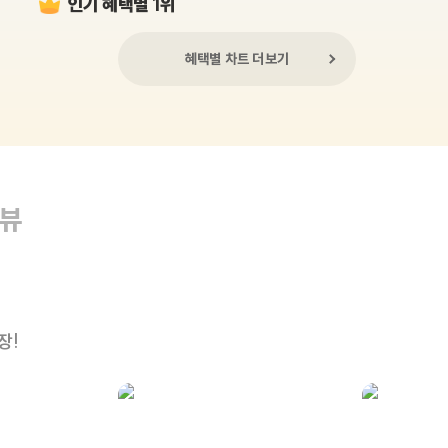
인기 혜택별 1위
혜택별 차트 더보기
리뷰
장!