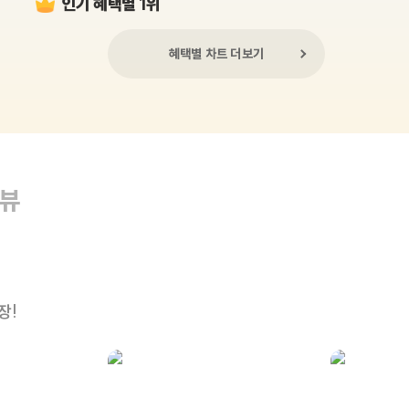
인기 혜택별 1위
혜택별 차트 더보기
리뷰
장!