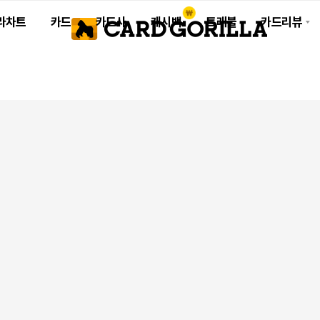
라차트
카드
카드사
캐시백
트래블
카드리뷰