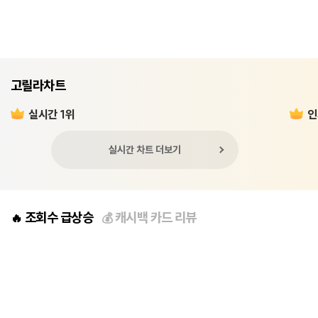
고릴라차트
실시간 1위
인
실시간 차트 더보기
조회수 급상승
캐시백 카드 리뷰
🔥
💰