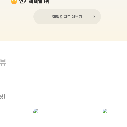
인기 혜택별 1위
혜택별 차트 더보기
리뷰
장!