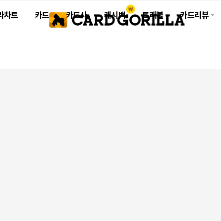
라차트
카드
카드사
캐시백
트래블
카드리뷰