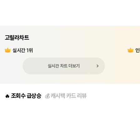
고릴라차트
실시간 1위
인
실시간 차트 더보기
조회수 급상승
캐시백 카드 리뷰
🔥
💰