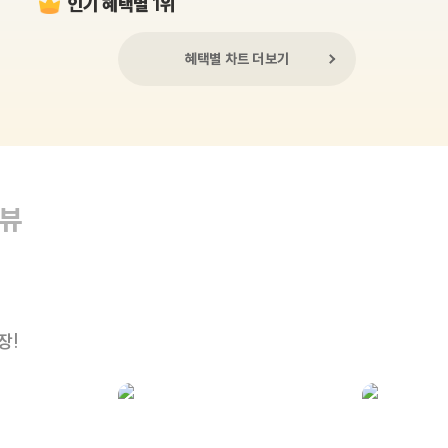
인기 혜택별 1위
혜택별 차트 더보기
리뷰
장!