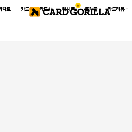
라차트
카드
카드사
캐시백
트래블
카드리뷰