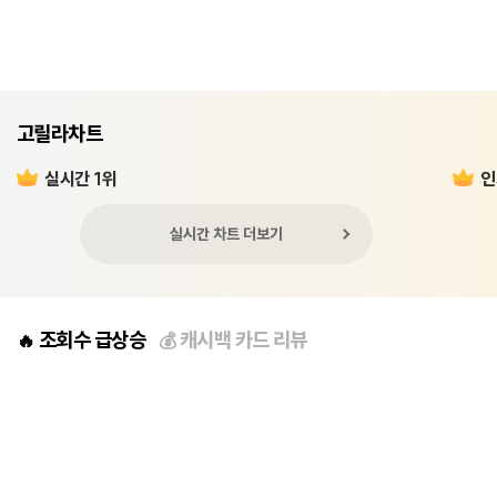
고릴라차트
실시간 1위
인
실시간 차트 더보기
조회수 급상승
캐시백 카드 리뷰
🔥
💰