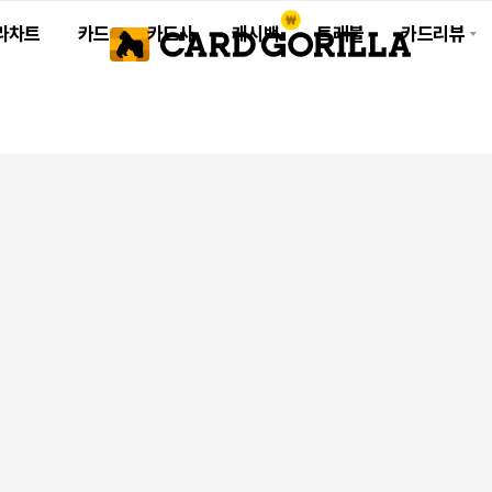
라차트
카드
카드사
캐시백
트래블
카드리뷰