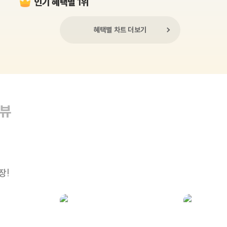
인기 혜택별 1위
혜택별 차트 더보기
리뷰
장!