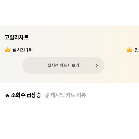
고릴라차트
실시간 1위
인
실시간 차트 더보기
조회수 급상승
캐시백 카드 리뷰
🔥
💰