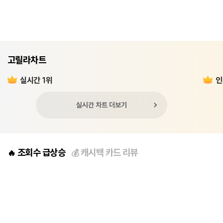
고릴라차트
실시간 1위
인
실시간 차트 더보기
조회수 급상승
캐시백 카드 리뷰
🔥
💰