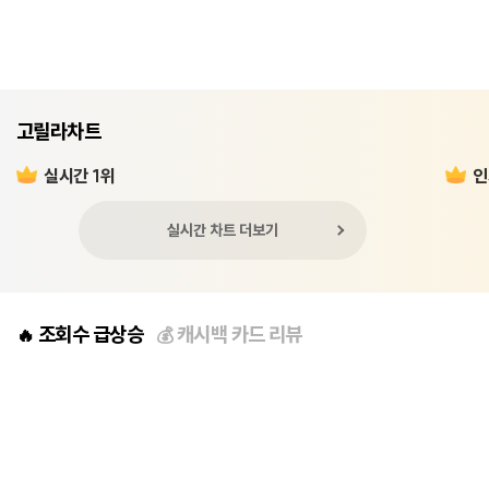
고릴라차트
실시간 1위
인
실시간 차트 더보기
조회수 급상승
캐시백 카드 리뷰
🔥
💰