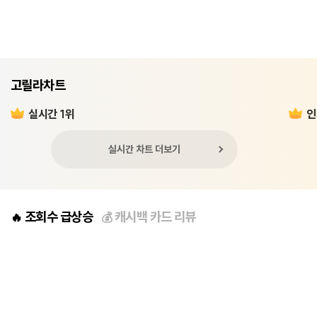
고릴라차트
실시간 1위
인
실시간 차트 더보기
조회수 급상승
캐시백 카드 리뷰
🔥
💰