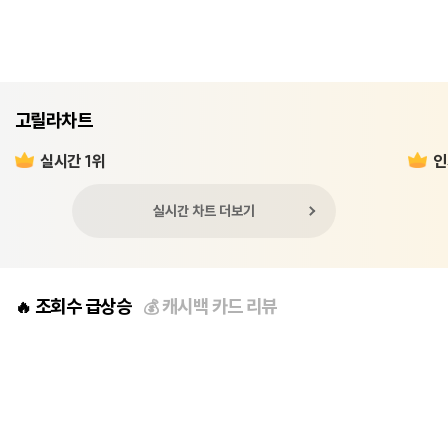
고릴라차트
실시간 1위
인
실시간 차트 더보기
조회수 급상승
캐시백 카드 리뷰
🔥
💰