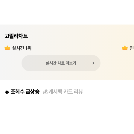
고릴라차트
실시간 1위
인
실시간 차트 더보기
조회수 급상승
캐시백 카드 리뷰
🔥
💰