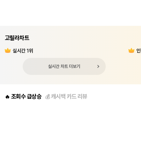
고릴라차트
실시간 1위
인
실시간 차트 더보기
조회수 급상승
캐시백 카드 리뷰
🔥
💰