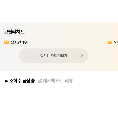
고릴라차트
실시간 1위
인
실시간 차트 더보기
조회수 급상승
캐시백 카드 리뷰
🔥
💰