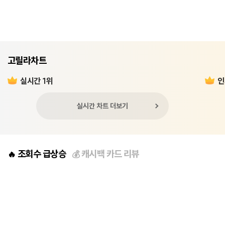
고릴라차트
실시간 1위
인
실시간 차트 더보기
조회수 급상승
캐시백 카드 리뷰
🔥
💰