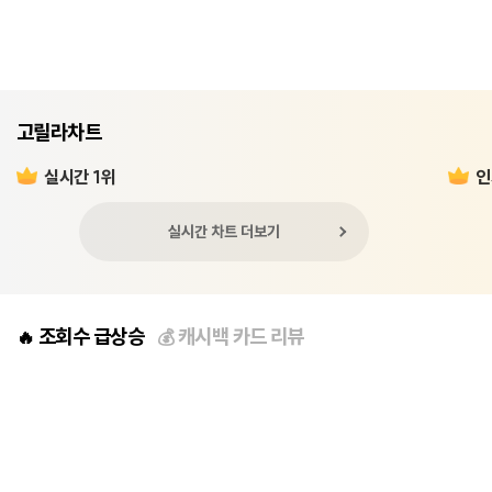
고릴라차트
실시간 1위
인
실시간 차트 더보기
조회수 급상승
캐시백 카드 리뷰
🔥
💰