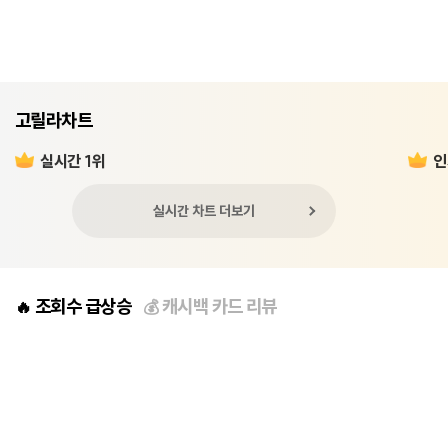
고릴라차트
실시간 1위
인
실시간 차트 더보기
조회수 급상승
캐시백 카드 리뷰
🔥
💰